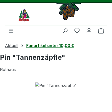
Zum Hauptinhalt springen
Du hast 0 Produ
Ware
Aktuell
Fanartikel unter 10,00 €
Pin "Tannenzäpfle"
Rothaus
Bildergalerie überspringen