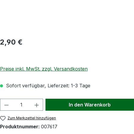
Regulärer Preis:
2,90 €
Preise inkl. MwSt. zzgl. Versandkosten
Sofort verfügbar, Lieferzeit: 1-3 Tage
Produkt Anzahl: Gib den gewünschten Wert
In den Warenkorb
Zum Merkzettel hinzufügen
Produktnummer:
007617