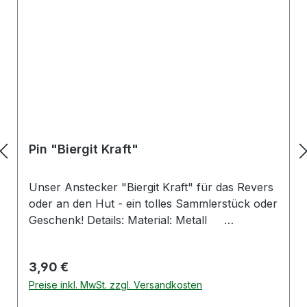
Pin "Biergit Kraft"
Unser Anstecker "Biergit Kraft" für das Revers
oder an den Hut - ein tolles Sammlerstück oder
Geschenk! Details: Material: Metall
Hersteller:B.H. Mayer’s IdentitySign
GmbHSteubenstr. 2175172 PforzheimE-Mail:
Regulärer Preis:
3,90 €
info@identity-sign.de
Preise inkl. MwSt. zzgl. Versandkosten