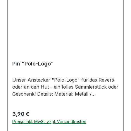
Pin "Polo-Logo"
Unser Anstecker "Polo-Logo" für das Revers
oder an den Hut - ein tolles Sammlerstück oder
Geschenk! Details: Material: Metall /
Messinglegierung Konturlinien in Metall,
geschliffen Motiv 10-farbig emailliert,
Regulärer Preis:
3,90 €
Titanfarben veredelt Rückseite mit kurzem
Pinstift und Flügelklemmsicherung
Preise inkl. MwSt. zzgl. Versandkosten