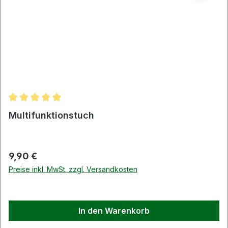
Durchschnittliche Bewertung von 5 von 5 Sternen
Multifunktionstuch
Regulärer Preis:
9,90 €
Preise inkl. MwSt. zzgl. Versandkosten
In den Warenkorb