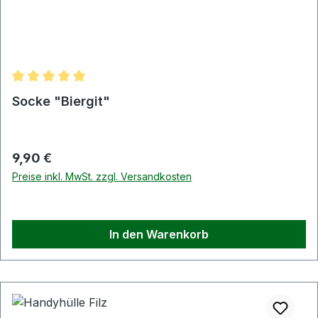
Durchschnittliche Bewertung von 5 von 5 Sternen
Socke "Biergit"
Regulärer Preis:
9,90 €
Preise inkl. MwSt. zzgl. Versandkosten
In den Warenkorb