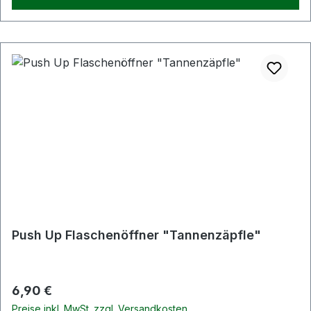
Push Up Flaschenöffner "Tannenzäpfle"
Regulärer Preis:
6,90 €
Preise inkl. MwSt. zzgl. Versandkosten