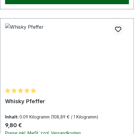
Durchschnittliche Bewertung von 5 von 5 Sternen
Whisky Pfeffer
Inhalt:
0.09 Kilogramm
(108,89 € / 1 Kilogramm)
Regulärer Preis:
9,80 €
Preise inkl. MwSt. zzgl. Versandkosten