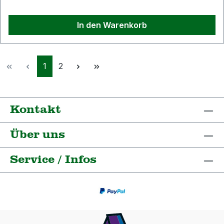
In den Warenkorb
Seite
Seite
1
2
Kontakt
Über uns
Service / Infos