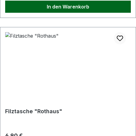
In den Warenkorb
Filztasche "Rothaus"
Regulärer Preis:
6,90 €