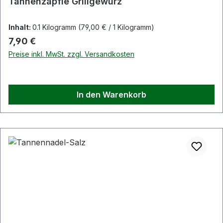
Tannenzäpfle Grillgewürz
Inhalt:
0.1 Kilogramm
(79,00 € / 1 Kilogramm)
Regulärer Preis:
7,90 €
Preise inkl. MwSt. zzgl. Versandkosten
In den Warenkorb