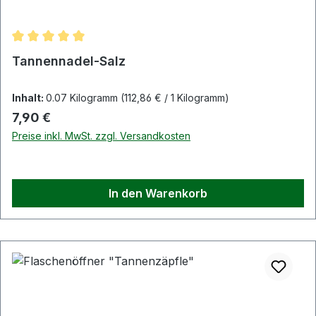
Durchschnittliche Bewertung von 5 von 5 Sternen
Tannennadel-Salz
Inhalt:
0.07 Kilogramm
(112,86 € / 1 Kilogramm)
Regulärer Preis:
7,90 €
Preise inkl. MwSt. zzgl. Versandkosten
In den Warenkorb