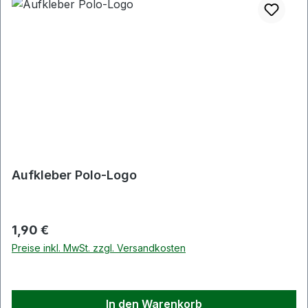
Aufkleber Polo-Logo
Regulärer Preis:
1,90 €
Preise inkl. MwSt. zzgl. Versandkosten
In den Warenkorb