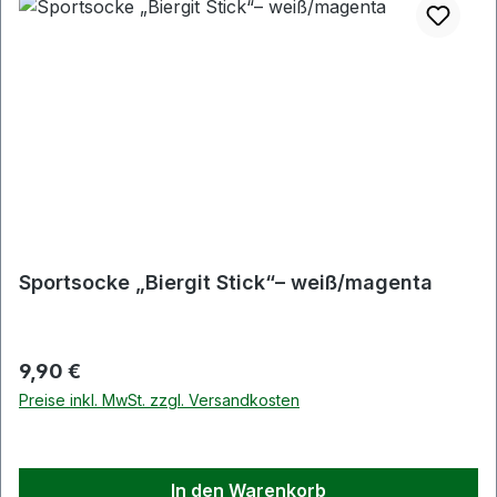
Sportsocke „Biergit Stick“– weiß/magenta
Regulärer Preis:
9,90 €
Preise inkl. MwSt. zzgl. Versandkosten
In den Warenkorb