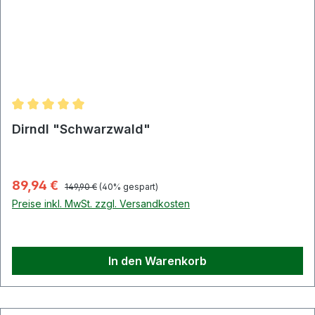
Durchschnittliche Bewertung von 5 von 5 Sternen
Dirndl "Schwarzwald"
Regulärer Preis:
Verkaufspreis:
89,94 €
149,90 €
(40% gespart)
Preise inkl. MwSt. zzgl. Versandkosten
In den Warenkorb