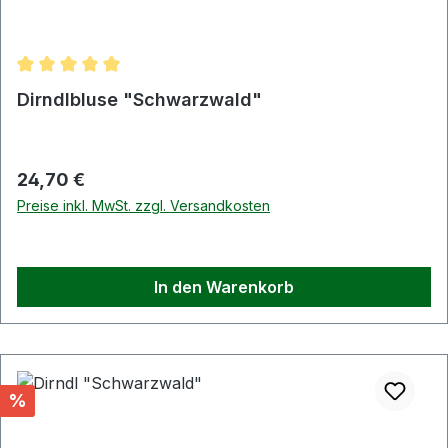
Durchschnittliche Bewertung von 5 von 5 Sternen
Dirndlbluse "Schwarzwald"
Regulärer Preis:
24,70 €
Preise inkl. MwSt. zzgl. Versandkosten
In den Warenkorb
Rabatt
%