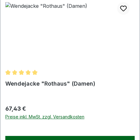
Durchschnittliche Bewertung von 5 von 5 Sternen
Wendejacke "Rothaus" (Damen)
Regulärer Preis:
67,43 €
Preise inkl. MwSt. zzgl. Versandkosten