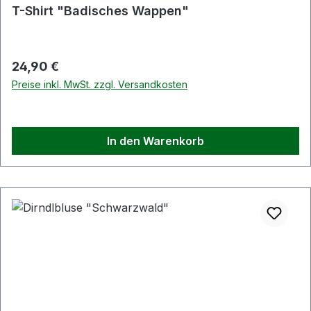
Durchschnittliche Bewertung von 5 von 5 Sternen
T-Shirt "Badisches Wappen"
Regulärer Preis:
24,90 €
Preise inkl. MwSt. zzgl. Versandkosten
In den Warenkorb