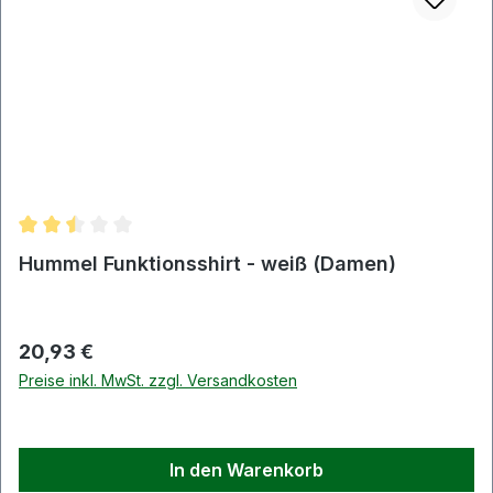
Durchschnittliche Bewertung von 2.5 von 5 Sternen
Hummel Funktionsshirt - weiß (Damen)
Regulärer Preis:
20,93 €
Preise inkl. MwSt. zzgl. Versandkosten
In den Warenkorb