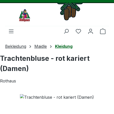
Zum Hauptinhalt springen
Du hast 0 Produ
Ware
Bekleidung
Maidle
Kleidung
Trachtenbluse - rot kariert
(Damen)
Rothaus
Bildergalerie überspringen