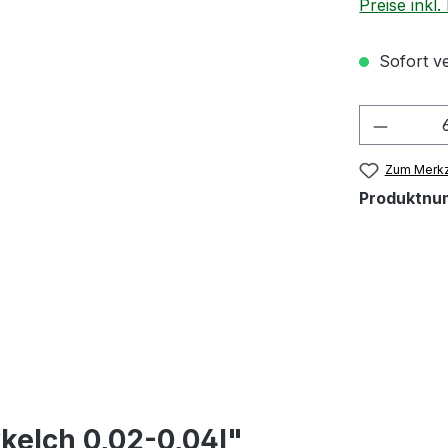
Preise inkl
Sofort ve
Produkt
Zum Merkz
Produktnu
kelch 0,02-0,04l"