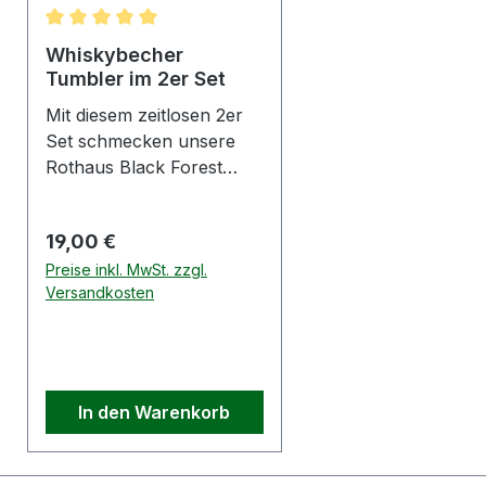
Durchschnittliche Bewertung von 5 von 5 Sternen
Whiskybecher
Tumbler im 2er Set
Mit diesem zeitlosen 2er
Set schmecken unsere
Rothaus Black Forest
Whisky Sorten gleich
noch besser.Ein stilvolles
Regulärer Preis:
19,00 €
Getränk braucht
schließlich ein stilvolles
Preise inkl. MwSt. zzgl.
Versandkosten
Trinkgefäß, stimmt's?
Hersteller:SAHM GmbH +
Co. KGWesterwaldstr.
1356203 Höhr-
GrenzhausenE-Mail:
In den Warenkorb
sahm@sahm.deWarnhinw
eise: Kleinkinder dürfen
Glasprodukte nur unter