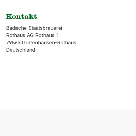
Aufsicht von
Erwachsenen benutzen.
Kontakt
Wir empfehlen, unsere
Gläser per Hand zu
Badische Staatsbrauerei
spülen, um die
Rothaus AG Rothaus 1
Langlebigkeit des Dekors
79865 Grafenhausen-Rothaus
zu gewährleisten. Das
Deutschland
Dekor kann in der
Spülmaschine leiden und
an Glanz verlieren oder
sogar langfristig
beschädigt werden. Beim
Spülen in der
Spülmaschine dürfen nur
Spülprogramme und
Spülmittel, die für das
Glas geeignet sind,
benutzt werden.