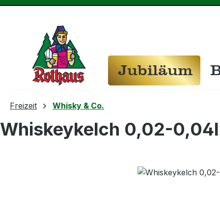
m Hauptinhalt springen
Zur Suche springen
Zur Hauptnavigation springen
Jubiläum
B
Freizeit
Whisky & Co.
Whiskeykelch 0,02-0,04l
Bildergalerie überspringen