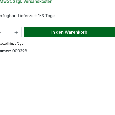
. MwSt. zzgl. Versandkosten
rfügbar, Lieferzeit: 1-3 Tage
 Anzahl: Gib den gewünschten Wert ein
In den Warenkorb
ettel hinzufügen
mmer:
000398