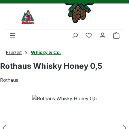
Zum Hauptinhalt springen
Du hast 0 Produ
Ware
Freizeit
Whisky & Co.
Rothaus Whisky Honey 0,5
Rothaus
Bildergalerie überspringen