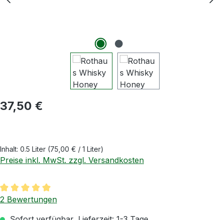
Regulärer Preis:
37,50 €
Inhalt:
0.5 Liter
(75,00 € / 1 Liter)
Preise inkl. MwSt. zzgl. Versandkosten
Durchschnittliche Bewertung von 5 von 5 Sternen
2 Bewertungen
Sofort verfügbar, Lieferzeit: 1-3 Tage