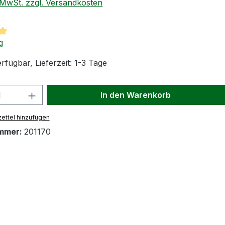
. MwSt. zzgl. Versandkosten
tliche Bewertung von 5 von 5 Sternen
g
rfügbar, Lieferzeit: 1-3 Tage
 Anzahl: Gib den gewünschten Wert ein
In den Warenkorb
ettel hinzufügen
mmer:
201170