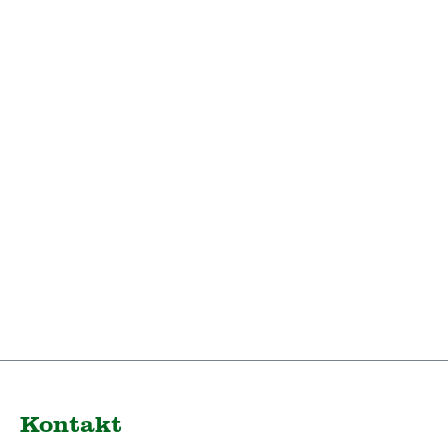
vollcellophaniert
Hersteller: Hümmer
Werbung
GmbHLengfelder Straße
3293356 TeugnE-Mail:
promotion@huemmer-
werbung.de
Kontakt