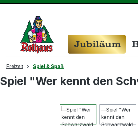
m Hauptinhalt springen
Zur Suche springen
Zur Hauptnavigation springen
Jubiläum
B
Freizeit
Spiel & Spaß
Spiel "Wer kennt den Sc
Bildergalerie überspringen