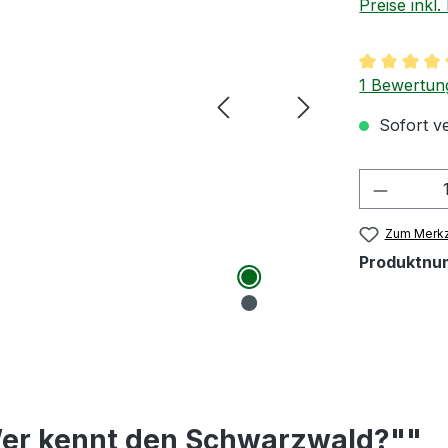
Preise inkl
Durchschnit
1 Bewertun
Sofort ve
Produkt
Zum Merkz
Produktnu
Wer kennt den Schwarzwald?""