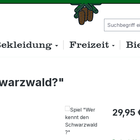
ekleidung
Freizeit
Bi
hwarzwald?"
Regulärer P
29,95 