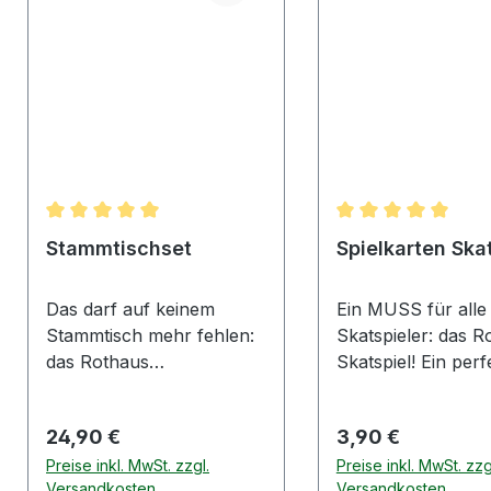
Durchschnittliche Bewertung von 5 von 5 Sternen
Durchschnittliche
Stammtischset
Spielkarten Ska
Das darf auf keinem
Ein MUSS für alle
Stammtisch mehr fehlen:
Skatspieler: das R
das Rothaus
Skatspiel! Ein perf
Stammtischset! Ein
Geschenk für Rot
perfektes Geschenk für
Fans, Skatspieler 
Regulärer Preis:
Regulärer Preis:
24,90 €
3,90 €
Rothaus-Fans,
Stammtischler... De
Skatspieler und alle
Preise inkl. MwSt. zzgl.
Französisches Bild
Preise inkl. MwSt. zzg
Versandkosten
Versandkosten