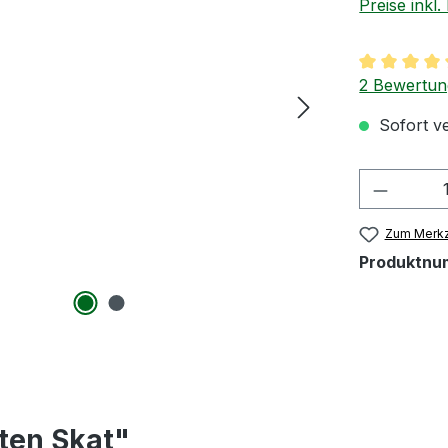
Preise inkl
Durchschnit
2 Bewertu
Sofort ve
Produkt
Zum Merkz
Produktnu
ten Skat"