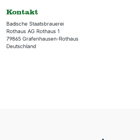
Augenwürfel | Umfang: 5
6 Jokerkarten, 24
Stück Größe: 16 mm,
Antwortkarten, 1
Kontakt
Farbe: Elfenbein mit
Kartenhalter, 6
schwarzen Augen,
Spielpläne, 114 Je
Badische Staatsbrauerei
Rothaus-Logo als "6"
Würfel Spielanlei
Rothaus AG Rothaus 1
Skat | französisches Bild
Hersteller:FUGE 
79865 Grafenhausen-Rothaus
mit "Historischem
Werbeagentur & V
Deutschland
Tannenzäpfle Etikett"
Sautierstraße 46 
Rückseitengestaltung,
Freiburg E-Mail:
Format: 59 x 91 mm,
info@fuge-net.de
Verarbeitung: 33 Blatt
Warnhinweis: nich
vollcellophaniert
geeignet für Kinde
Hersteller: Hümmer
3 Jahren (Kleinteil
Werbung
und verschluckba
GmbHLengfelder Straße
3293356 TeugnE-Mail:
promotion@huemmer-
werbung.de