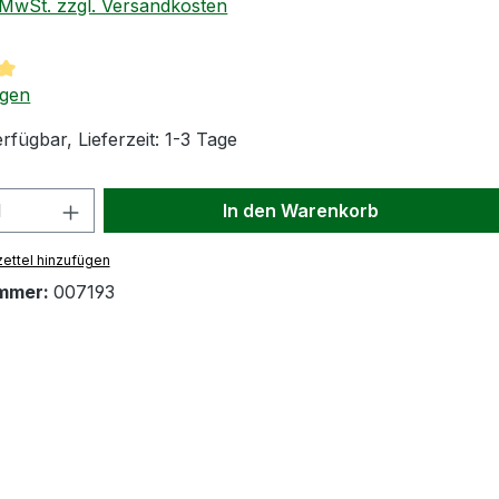
. MwSt. zzgl. Versandkosten
tliche Bewertung von 5 von 5 Sternen
ngen
rfügbar, Lieferzeit: 1-3 Tage
 Anzahl: Gib den gewünschten Wert ein
In den Warenkorb
ettel hinzufügen
mmer:
007193