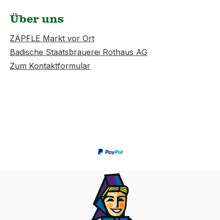
Über uns
tons, 1
ZÄPFLE Markt vor Ort
tung
Badische Staatsbrauerei Rothaus AG
GdbR
Zum Kontaktformular
erlag
79104
t
r unter
e spitz
r)