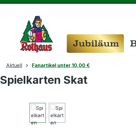
m Hauptinhalt springen
Zur Suche springen
Zur Hauptnavigation springen
Jubiläum
B
Aktuell
Fanartikel unter 10,00 €
Spielkarten Skat
Bildergalerie überspringen