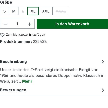
auswählen
Größe
S
M
L
XL
XXL
XXXL
(Diese Option ist zurzeit nicht verfügbar.)
(Diese Option ist zurzeit nicht
Produkt Anzahl: Gib den gewünschten Wert
In den Warenkorb
Zum Merkzettel hinzufügen
Produktnummer:
225438
Beschreibung
Unser limitiertes T-Shirt zeigt die ikonische Biergit von
1956 und heute als besonderes Doppelmotiv. Klassisch in
Weiß, zeit…
Mehr
Bewertungen