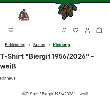
Zum Hauptinhalt springen
Du hast 0 Produ
Ware
Bekleidung
Buebe
Kleidung
T-Shirt "Biergit 1956/2026" -
weiß
Rothaus
Bildergalerie überspringen