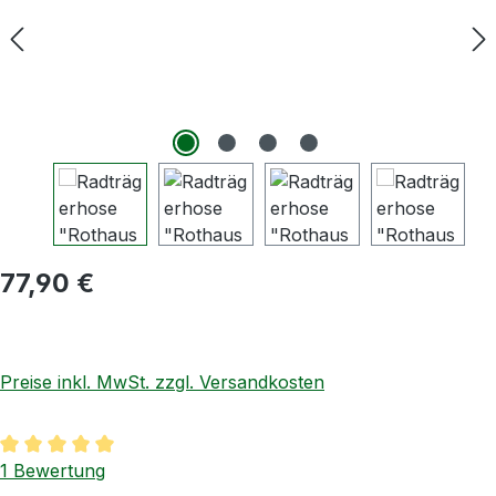
Regulärer Preis:
77,90 €
Preise inkl. MwSt. zzgl. Versandkosten
Durchschnittliche Bewertung von 5 von 5 Sternen
1 Bewertung