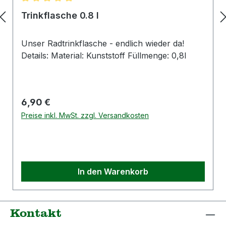
Durchschnittliche Bewertung von 5 von 5 Sternen
Trinkflasche 0.8 l
Unser Radtrinkflasche - endlich wieder da!
Details: Material: Kunststoff Füllmenge: 0,8l
Regulärer Preis:
6,90 €
Preise inkl. MwSt. zzgl. Versandkosten
In den Warenkorb
Kontakt