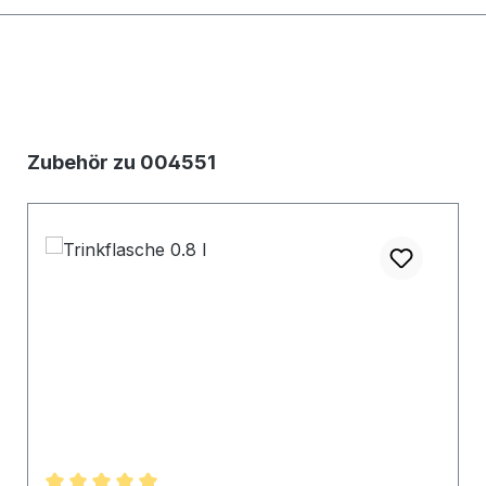
Produktgalerie überspringen
Zubehör zu 004551