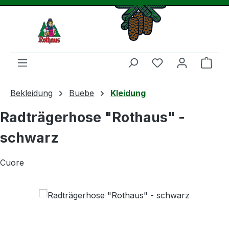
Zum Hauptinhalt springen
Du hast 0 Produ
Ware
Bekleidung
Buebe
Kleidung
Radträgerhose "Rothaus" -
schwarz
Cuore
Bildergalerie überspringen