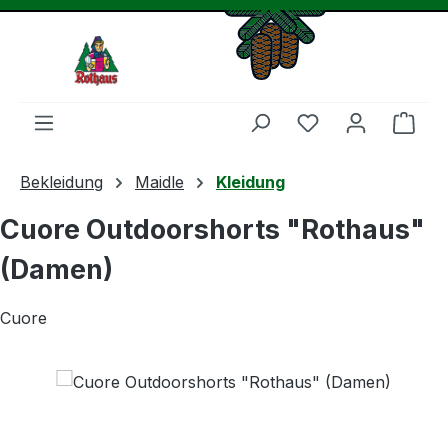
Zum Hauptinhalt springen
Du hast 0 Produ
Ware
Bekleidung
Maidle
Kleidung
Cuore Outdoorshorts "Rothaus"
(Damen)
Cuore
Bildergalerie überspringen