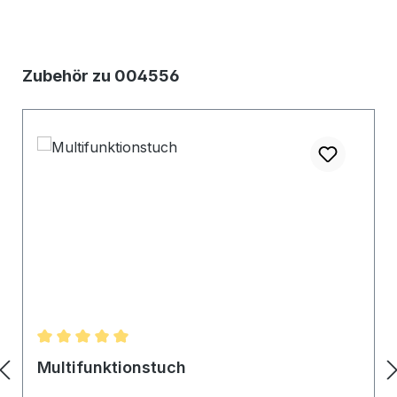
Produktgalerie überspringen
Zubehör zu 004556
Durchschnittliche Bewertung von 5 von 5 Sternen
Multifunktionstuch