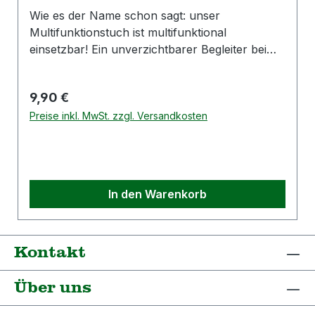
Wie es der Name schon sagt: unser
Multifunktionstuch ist multifunktional
einsetzbar! Ein unverzichtbarer Begleiter beim
Sport, Motoradausflug oder beim Wandern im
Hochschwarzwald! Details: Material: 100%
Regulärer Preis:
9,90 €
Polyester Farbe: schwarz mit buntem Druck
Hersteller: Hümmer Werbung GmbHLengfelder
Preise inkl. MwSt. zzgl. Versandkosten
Straße 3293356 Teugn / GermanyE-Mail:
promotion@huemmer-werbung.de
In den Warenkorb
Kontakt
Über uns