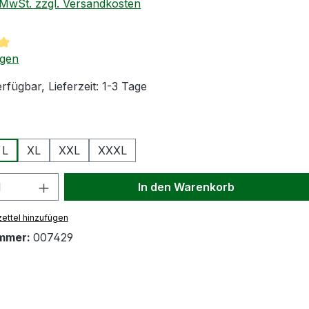
. MwSt. zzgl. Versandkosten
tliche Bewertung von 5 von 5 Sternen
ngen
rfügbar, Lieferzeit: 1-3 Tage
wählen
L
XL
XXL
XXXL
 Anzahl: Gib den gewünschten Wert ein
In den Warenkorb
ettel hinzufügen
mmer:
007429