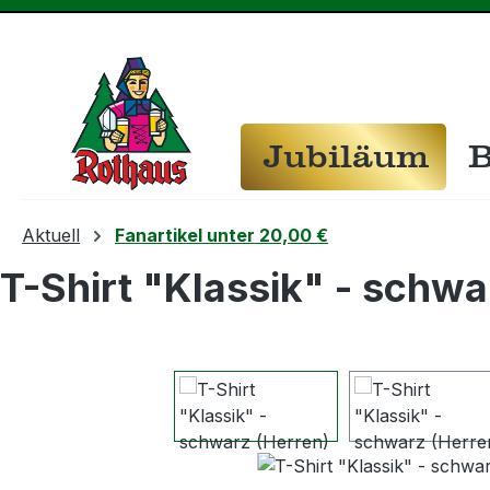
m Hauptinhalt springen
Zur Suche springen
Zur Hauptnavigation springen
Jubiläum
B
Aktuell
Fanartikel unter 20,00 €
T-Shirt "Klassik" - schwa
Bildergalerie überspringen