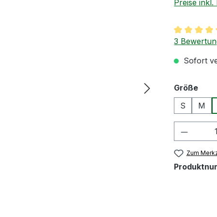
Preise inkl
Durchschnit
3 Bewertu
Sofort ve
aus
Größe
S
M
Produkt
Zum Merkz
Produktnu