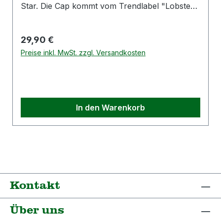
Star. Die Cap kommt vom Trendlabel "Lobster
& Lemonade" Details: Material: 80% Acryl /
20% Wolle Farbe: Grau / Schwarz Style:
Regulärer Preis:
29,90 €
Snapback
Preise inkl. MwSt. zzgl. Versandkosten
In den Warenkorb
Kontakt
Über uns