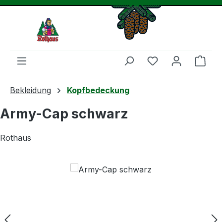
Zum Hauptinhalt springen
Du hast 0 Produ
Ware
Bekleidung
Kopfbedeckung
Army-Cap schwarz
Rothaus
Bildergalerie überspringen