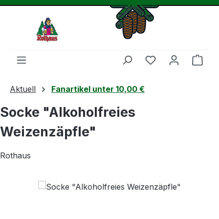
Zum Hauptinhalt springen
Du hast 0 Produ
Ware
Aktuell
Fanartikel unter 10,00 €
Socke "Alkoholfreies
Weizenzäpfle"
Rothaus
Bildergalerie überspringen