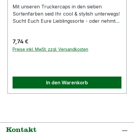
Mit unseren Truckercaps in den sieben
Sortenfarben seid Ihr cool & stylish unterwegs!
Sucht Euch Eure Lieblingssorte - oder nehmt
alle Sieben! Details: Material: 100% Cotton &
100% Nylon 7 x Loch Verschluss 2 x Care
Regulärer Preis:
7,74 €
Label Hersteller:S.Punkt Marketing & Event
GmbHBöblinger Straße 7 – 970178 StuttgartE-
Preise inkl. MwSt. zzgl. Versandkosten
Mail info@s-punkt.com
In den Warenkorb
Kontakt