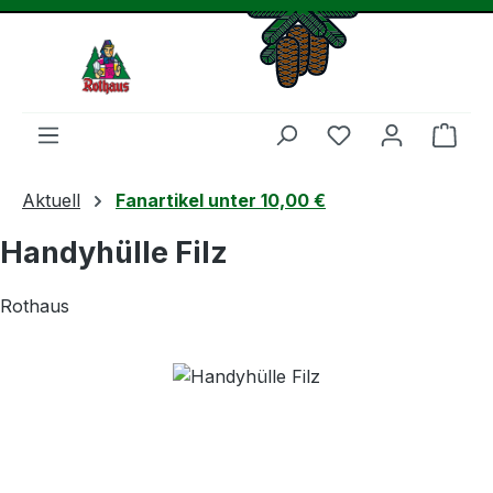
Zum Hauptinhalt springen
Du hast 0 Produ
Ware
Aktuell
Fanartikel unter 10,00 €
Handyhülle Filz
Rothaus
Bildergalerie überspringen