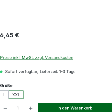
Regulärer Preis:
6,45 €
Preise inkl. MwSt. zzgl. Versandkosten
Sofort verfügbar, Lieferzeit: 1-3 Tage
auswählen
Größe
L
XXL
Produkt Anzahl: Gib den gewünschten Wert
In den Warenkorb