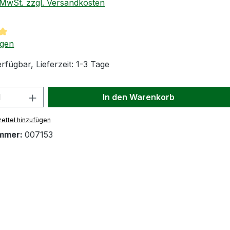
. MwSt. zzgl. Versandkosten
tliche Bewertung von 5 von 5 Sternen
ngen
rfügbar, Lieferzeit: 1-3 Tage
 Anzahl: Gib den gewünschten Wert ein
In den Warenkorb
ettel hinzufügen
mmer:
007153