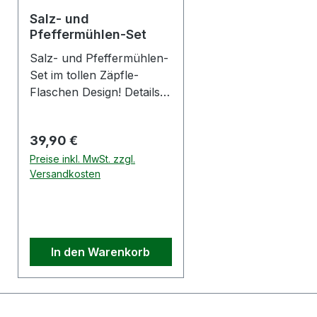
Durchschnittliche Bewertung von 4.5 von 5 Sternen
Salz- und
Pfeffermühlen-Set
Salz- und Pfeffermühlen-
Set im tollen Zäpfle-
Flaschen Design! Details:
Material: Buchenholz,
dunkelbraun lackiert, mit
Regulärer Preis:
39,90 €
Mahlwerk Pfeffermühle:
Tannenzäpfle Etikett + P-
Preise inkl. MwSt. zzgl.
Versandkosten
Kennzeichnung
Salzmühle: Tannenzäpfle
alkoholfrei Etikett + S-
Kennzeichnung
Anwendung: Um die
In den Warenkorb
Mühlen zu öffnen, muss
der weiße bzw. der
goldene Deckel (die
Faltakapsel) nach oben