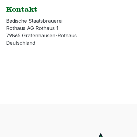
gezogen werden.
Kontakt
Hersteller:CHAPS
Merchandising
Badische Staatsbrauerei
GmbHJohannisstraße 1
Rothaus AG Rothaus 1
50226 Frechen E-Mail:
79865 Grafenhausen-Rothaus
info@chaps-online.de
Deutschland