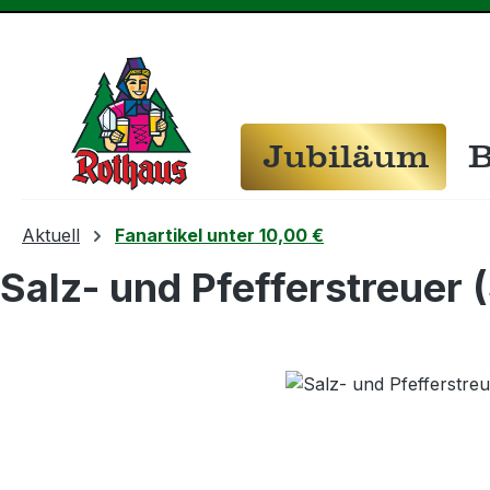
m Hauptinhalt springen
Zur Suche springen
Zur Hauptnavigation springen
Jubiläum
B
Aktuell
Fanartikel unter 10,00 €
Salz- und Pfefferstreuer 
Bildergalerie überspringen