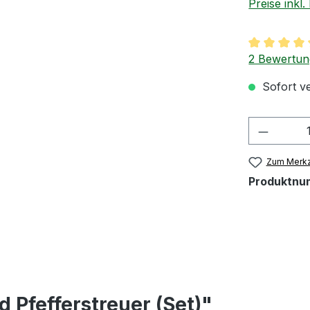
Preise inkl
Durchschnit
2 Bewertu
Sofort ve
Produkt
Zum Merkz
Produktnu
 Pfefferstreuer (Set)"