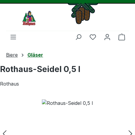
Zum Hauptinhalt springen
Du hast 0 Produ
Ware
Biere
Gläser
Rothaus-Seidel 0,5 l
Rothaus
Bildergalerie überspringen