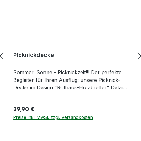
Picknickdecke
Sommer, Sonne - Picknickzeit!!! Der perfekte
Begleiter für Ihren Ausflug: unsere Picknick-
Decke im Design "Rothaus-Holzbretter" Details:
Material Vorderseite: 220 g/m² Polarfleece
100% Polyester, RPET Material Rückseite:
Regulärer Preis:
29,90 €
270D wasserdichtes Gewebe Maße: 130x170cm
Mit Tragegriff und Klettverschluss zum
Preise inkl. MwSt. zzgl. Versandkosten
verschließen