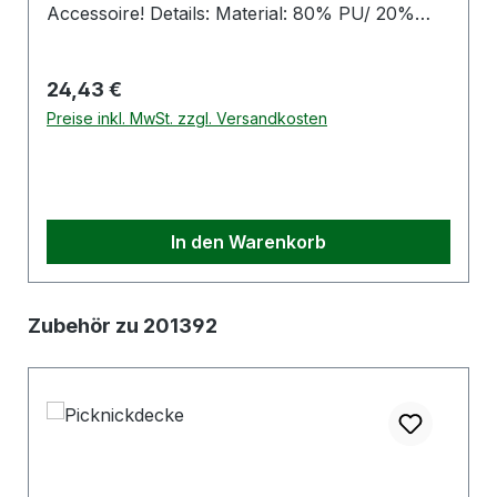
Accessoire! Details: Material: 80% PU/ 20%
Polyester Farbe: rot Druck "Rothaus" in der
Farbe weiß auf beiden Seiten
Regulärer Preis:
24,43 €
Hersteller:S.Punkt Marketing & Event
GmbHBöblinger Straße 7 – 970178 StuttgartE-
Preise inkl. MwSt. zzgl. Versandkosten
Mail: info@s-punkt.com
In den Warenkorb
Produktgalerie überspringen
Zubehör zu 201392