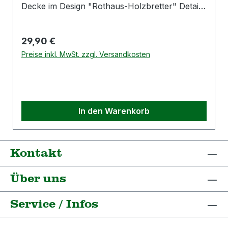
Decke im Design "Rothaus-Holzbretter" Details:
Material Vorderseite: 220 g/m² Polarfleece
100% Polyester, RPET Material Rückseite:
Regulärer Preis:
29,90 €
270D wasserdichtes Gewebe Maße: 130x170cm
Mit Tragegriff und Klettverschluss zum
Preise inkl. MwSt. zzgl. Versandkosten
verschließen
In den Warenkorb
Kontakt
Über uns
Service / Infos