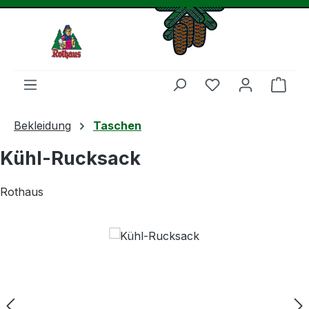
Zum Hauptinhalt springen
Du hast 0 Produ
Ware
Bekleidung
Taschen
Kühl-Rucksack
Rothaus
Bildergalerie überspringen