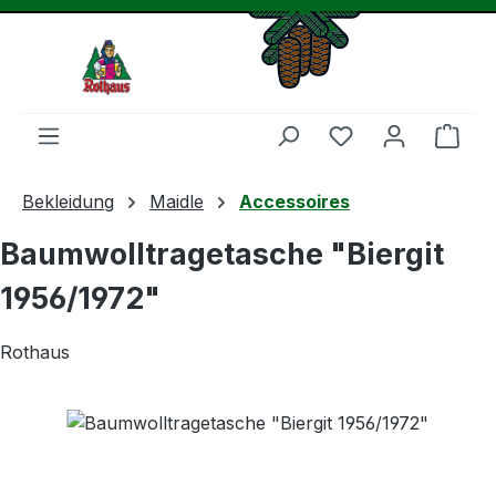
Zum Hauptinhalt springen
Du hast 0 Produ
Ware
Bekleidung
Maidle
Accessoires
Baumwolltragetasche "Biergit
1956/1972"
Rothaus
Bildergalerie überspringen