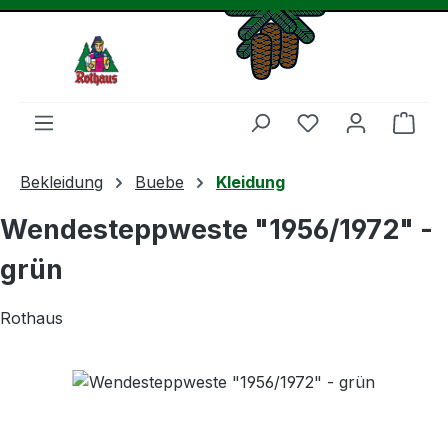
Zum Hauptinhalt springen
Du hast 0 Produ
Ware
Bekleidung
Buebe
Kleidung
Wendesteppweste "1956/1972" -
grün
Rothaus
Bildergalerie überspringen