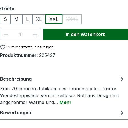
auswählen
Größe
S
M
L
XL
XXL
XXXL
(Diese Option ist zurzeit nicht
Produkt Anzahl: Gib den gewünschten Wert
In den Warenkorb
Zum Merkzettel hinzufügen
Produktnummer:
225427
Beschreibung
Zum 70-jährigen Jubiläum des Tannenzäpfle: Unsere
Wendesteppweste vereint zeitloses Rothaus Design mit
angenehmer Wärme und…
Mehr
Bewertungen