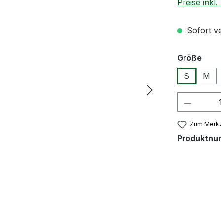
Preise inkl
Sofort ve
aus
Größe
S
M
Produkt
Zum Merkz
Produktnu