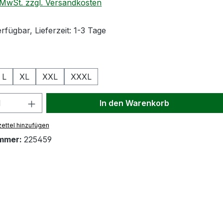
. MwSt. zzgl. Versandkosten
rfügbar, Lieferzeit: 1-3 Tage
wählen
L
XL
XXL
XXXL
 Anzahl: Gib den gewünschten Wert ein
In den Warenkorb
ettel hinzufügen
mmer:
225459