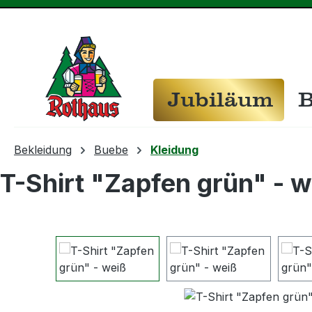
m Hauptinhalt springen
Zur Suche springen
Zur Hauptnavigation springen
Jubiläum
B
Bekleidung
Buebe
Kleidung
T-Shirt "Zapfen grün" - w
Bildergalerie überspringen