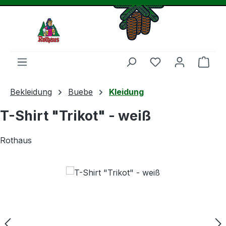
Zum Hauptinhalt springen
Du hast 0 Produ
Ware
Bekleidung
Buebe
Kleidung
T-Shirt "Trikot" - weiß
Rothaus
Bildergalerie überspringen