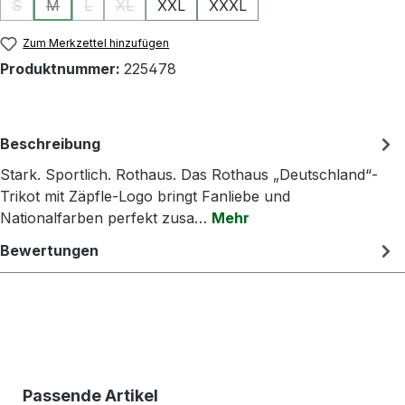
S
M
L
XL
XXL
XXXL
(Diese Option ist zurzeit nicht verfügbar.)
(Diese Option ist zurzeit nicht verfügbar.)
(Diese Option ist zurzeit nicht verfügbar.)
(Diese Option ist zurzeit nicht verfügbar.)
Zum Merkzettel hinzufügen
Produktnummer:
225478
Beschreibung
Stark. Sportlich. Rothaus. Das Rothaus „Deutschland“-
Trikot mit Zäpfle-Logo bringt Fanliebe und
Nationalfarben perfekt zusa…
Mehr
Bewertungen
Produktgalerie überspringen
Passende Artikel