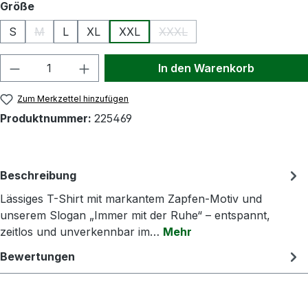
auswählen
Größe
S
M
L
XL
XXL
XXXL
(Diese Option ist zurzeit nicht verfügbar.)
(Diese Option ist zurzeit nicht
Produkt Anzahl: Gib den gewünschten Wert
In den Warenkorb
Zum Merkzettel hinzufügen
Produktnummer:
225469
Beschreibung
Lässiges T-Shirt mit markantem Zapfen-Motiv und
unserem Slogan „Immer mit der Ruhe“ – entspannt,
zeitlos und unverkennbar im…
Mehr
Bewertungen