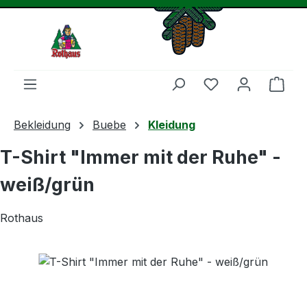
Zum Hauptinhalt springen
Du hast 0 Produ
Ware
Bekleidung
Buebe
Kleidung
T-Shirt "Immer mit der Ruhe" -
weiß/grün
Rothaus
Bildergalerie überspringen