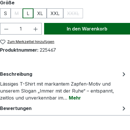
auswählen
Größe
S
M
L
XL
XXL
XXXL
(Diese Option ist zurzeit nicht verfügbar.)
(Diese Option ist zurzeit nicht
Produkt Anzahl: Gib den gewünschten Wert
In den Warenkorb
Zum Merkzettel hinzufügen
Produktnummer:
225467
Beschreibung
Lässiges T-Shirt mit markantem Zapfen-Motiv und
unserem Slogan „Immer mit der Ruhe“ – entspannt,
zeitlos und unverkennbar im…
Mehr
Bewertungen