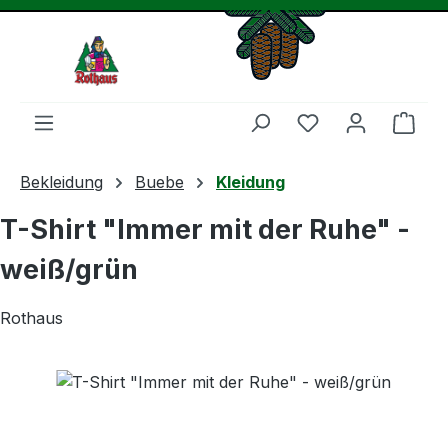
Zum Hauptinhalt springen
Du hast 0 Produ
Ware
Bekleidung
Buebe
Kleidung
T-Shirt "Immer mit der Ruhe" -
weiß/grün
Rothaus
Bildergalerie überspringen