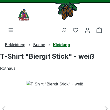
Zum Hauptinhalt springen
Du hast 0 Produ
Ware
Bekleidung
Buebe
Kleidung
T-Shirt "Biergit Stick" - weiß
Rothaus
Bildergalerie überspringen