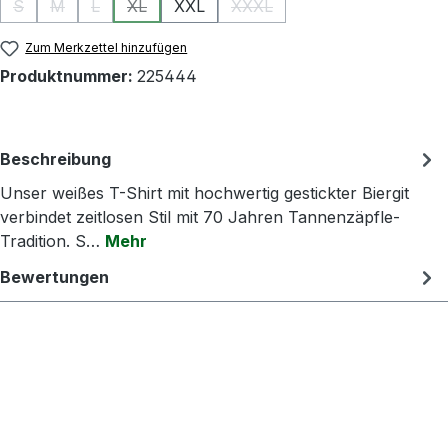
S
M
L
XL
XXL
XXXL
(Diese Option ist zurzeit nicht verfügbar.)
(Diese Option ist zurzeit nicht verfügbar.)
(Diese Option ist zurzeit nicht verfügbar.)
(Diese Option ist zurzeit nicht verfügbar.)
(Diese Option ist zurzeit nicht
Zum Merkzettel hinzufügen
Produktnummer:
225444
Beschreibung
Unser weißes T-Shirt mit hochwertig gestickter Biergit
verbindet zeitlosen Stil mit 70 Jahren Tannenzäpfle-
Tradition. S…
Mehr
Bewertungen