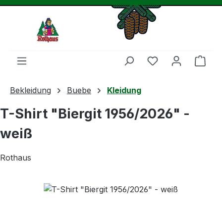
Zum Hauptinhalt springen
Du hast 0 Produ
Ware
Bekleidung
Buebe
Kleidung
T-Shirt "Biergit 1956/2026" -
weiß
Rothaus
Bildergalerie überspringen