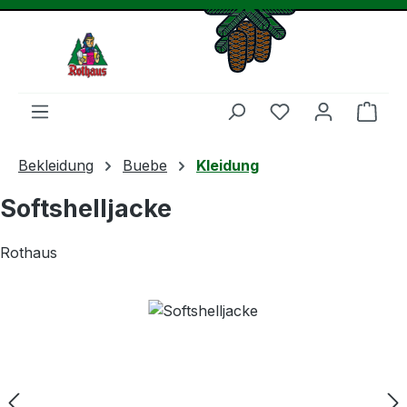
Zum Hauptinhalt springen
Du hast 0 Produ
Ware
Bekleidung
Buebe
Kleidung
Softshelljacke
Rothaus
Bildergalerie überspringen