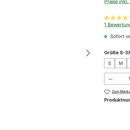
Preise inkl
Durchschnit
1 Bewertun
Sofort ve
Größe S-3
S
M
Produkt
Zum Merkz
Produktnu