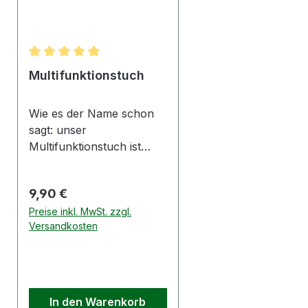
Durchschnittliche Bewertung von 5 von 5 Sternen
Multifunktionstuch
Wie es der Name schon
sagt: unser
Multifunktionstuch ist
multifunktional einsetzbar!
Ein unverzichtbarer
Regulärer Preis:
9,90 €
Begleiter beim Sport,
Motoradausflug oder
Preise inkl. MwSt. zzgl.
Versandkosten
beim Wandern im
Hochschwarzwald!
Details: Material: 100%
Polyester Farbe: schwarz
mit buntem Druck
In den Warenkorb