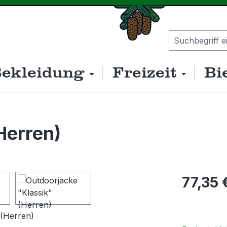
ekleidung
Freizeit
Bi
Herren)
Regulärer P
77,35 