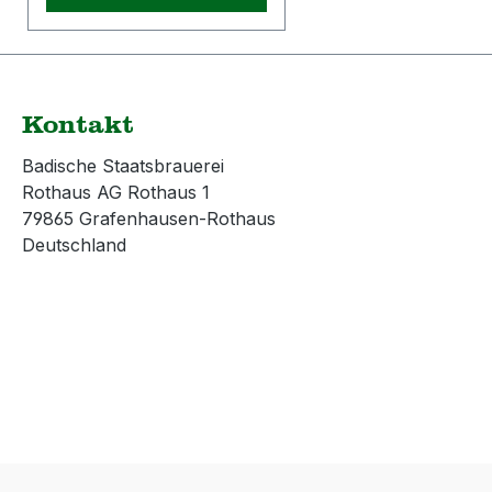
Hersteller: Hümmer
Werbung
GmbHLengfelder Straße
3293356 Teugn /
GermanyE-Mail:
Kontakt
promotion@huemmer-
werbung.de
Badische Staatsbrauerei
Rothaus AG Rothaus 1
79865 Grafenhausen-Rothaus
Deutschland