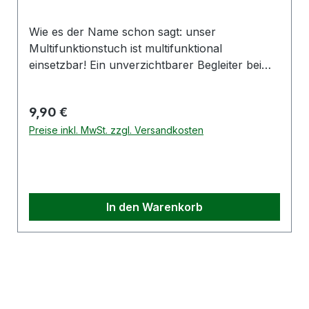
Wie es der Name schon sagt: unser
Multifunktionstuch ist multifunktional
einsetzbar! Ein unverzichtbarer Begleiter beim
Sport, Motoradausflug oder beim Wandern im
Hochschwarzwald! Details: Material: 100%
Regulärer Preis:
9,90 €
Polyester Farbe: schwarz mit buntem Druck
Hersteller: Hümmer Werbung GmbHLengfelder
Preise inkl. MwSt. zzgl. Versandkosten
Straße 3293356 Teugn / GermanyE-Mail:
promotion@huemmer-werbung.de
In den Warenkorb