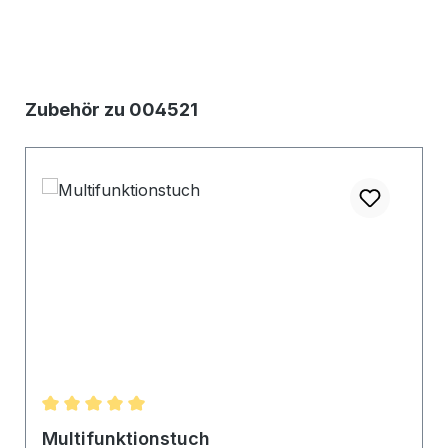
Produktgalerie überspringen
Zubehör zu 004521
Durchschnittliche Bewertung von 5 von 5 Sternen
Multifunktionstuch