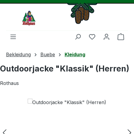
Zum Hauptinhalt springen
Du hast 0 Produ
Ware
Bekleidung
Buebe
Kleidung
Outdoorjacke "Klassik" (Herren)
Rothaus
Bildergalerie überspringen