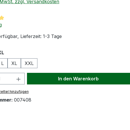
. MwSt. zzgl. Versandkosten
tliche Bewertung von 5 von 5 Sternen
g
rfügbar, Lieferzeit: 1-3 Tage
auswählen
XL
L
XL
XXL
 Anzahl: Gib den gewünschten Wert ein
In den Warenkorb
ettel hinzufügen
mmer:
007408