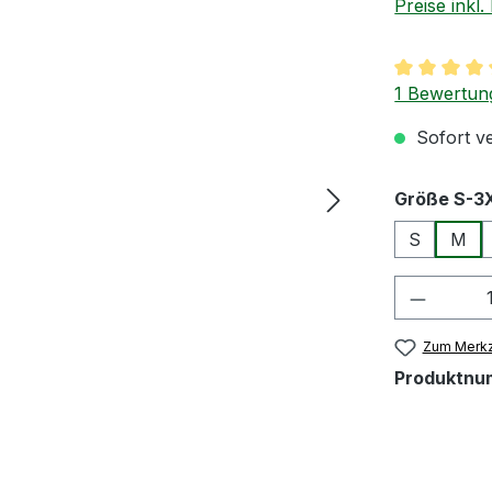
Preise inkl
Durchschnit
1 Bewertun
Sofort ve
Größe S-3
S
M
Produkt
Zum Merkz
Produktnu