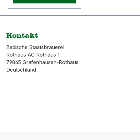
Hersteller: Hümmer
Werbung
GmbHLengfelder Straße
3293356 Teugn /
GermanyE-Mail:
Kontakt
promotion@huemmer-
werbung.de
Badische Staatsbrauerei
Rothaus AG Rothaus 1
79865 Grafenhausen-Rothaus
Deutschland