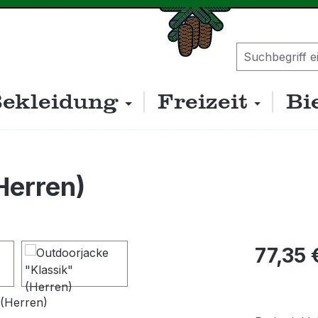
ekleidung
Freizeit
Bi
Herren)
Regulärer P
77,35 