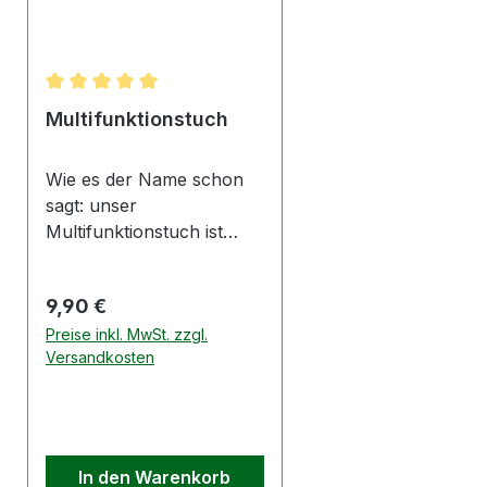
Durchschnittliche Bewertung von 5 von 5 Sternen
Multifunktionstuch
Wie es der Name schon
sagt: unser
Multifunktionstuch ist
multifunktional einsetzbar!
Ein unverzichtbarer
Regulärer Preis:
9,90 €
Begleiter beim Sport,
Motoradausflug oder
Preise inkl. MwSt. zzgl.
Versandkosten
beim Wandern im
Hochschwarzwald!
Details: Material: 100%
Polyester Farbe: schwarz
mit buntem Druck
In den Warenkorb