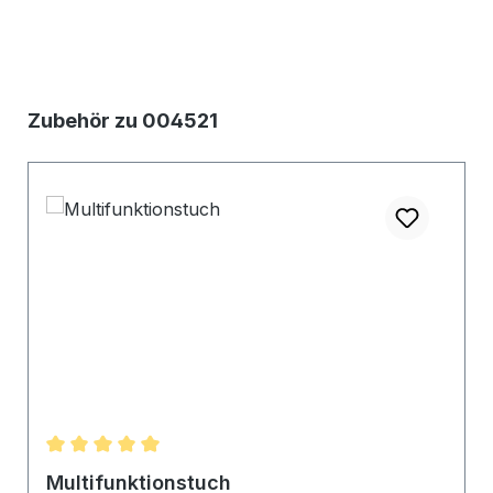
Produktgalerie überspringen
Zubehör zu 004521
Durchschnittliche Bewertung von 5 von 5 Sternen
Multifunktionstuch