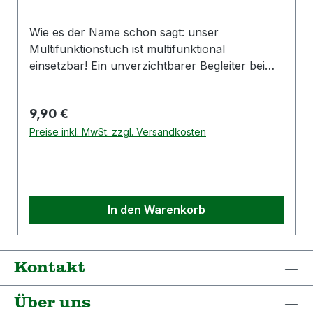
Wie es der Name schon sagt: unser
Multifunktionstuch ist multifunktional
einsetzbar! Ein unverzichtbarer Begleiter beim
Sport, Motoradausflug oder beim Wandern im
Hochschwarzwald! Details: Material: 100%
Regulärer Preis:
9,90 €
Polyester Farbe: schwarz mit buntem Druck
Hersteller: Hümmer Werbung GmbHLengfelder
Preise inkl. MwSt. zzgl. Versandkosten
Straße 3293356 Teugn / GermanyE-Mail:
promotion@huemmer-werbung.de
In den Warenkorb
Kontakt
Über uns