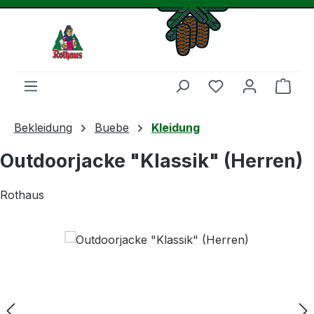
Zum Hauptinhalt springen
Du hast 0 Produ
Ware
Bekleidung
Buebe
Kleidung
Outdoorjacke "Klassik" (Herren)
Rothaus
Bildergalerie überspringen