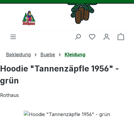
Zum Hauptinhalt springen
Du hast 0 Produ
Ware
Bekleidung
Buebe
Kleidung
Hoodie "Tannenzäpfle 1956" -
grün
Rothaus
Bildergalerie überspringen