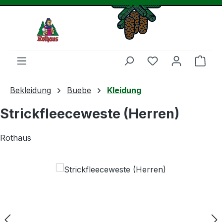
Zum Hauptinhalt springen
Du hast 0 Produ
Ware
Bekleidung
Buebe
Kleidung
Strickfleeceweste (Herren)
Rothaus
Bildergalerie überspringen