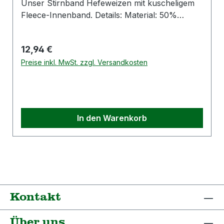
Unser Stirnband Hefeweizen mit kuscheligem
Fleece-Innenband. Details: Material: 50%
Merinowolle, 50%Polyacryl Material
Innenband: 100% Polyester Farbe:
Regulärer Preis:
12,94 €
schwarz/orange Hersteller:Langer Strickwerk
GmbHAugsburger Str. 3686399 BobingenE-
Preise inkl. MwSt. zzgl. Versandkosten
Mail: info@eisglut.com
In den Warenkorb
Kontakt
Über uns