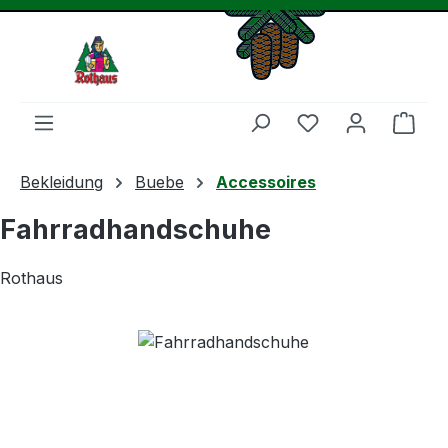
Zum Hauptinhalt springen
Du hast 0 Produ
Ware
Bekleidung
Buebe
Accessoires
Fahrradhandschuhe
Rothaus
Bildergalerie überspringen