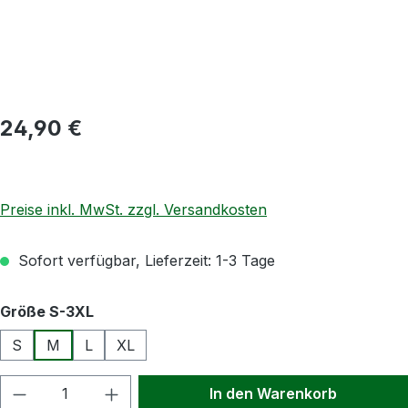
Regulärer Preis:
24,90 €
Preise inkl. MwSt. zzgl. Versandkosten
Sofort verfügbar, Lieferzeit: 1-3 Tage
auswählen
Größe S-3XL
S
M
L
XL
Produkt Anzahl: Gib den gewünschten Wert
In den Warenkorb