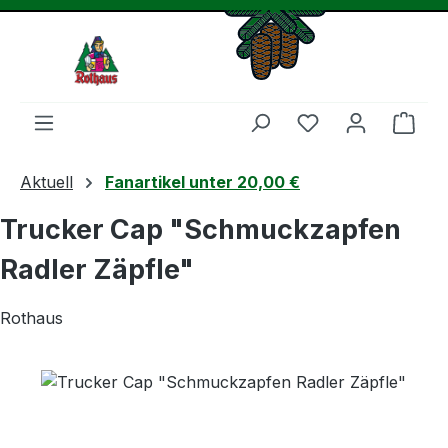
Zum Hauptinhalt springen
Du hast 0 Produ
Ware
Aktuell
Fanartikel unter 20,00 €
Trucker Cap "Schmuckzapfen
Radler Zäpfle"
Rothaus
Bildergalerie überspringen