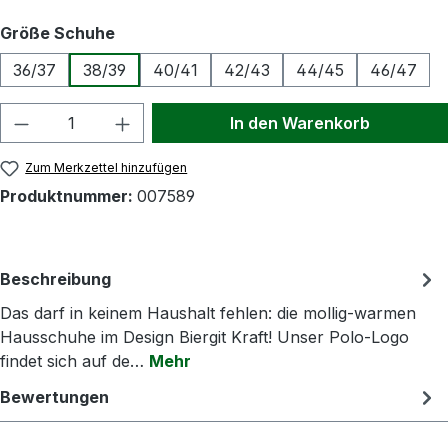
auswählen
Größe Schuhe
36/37
38/39
40/41
42/43
44/45
46/47
Produkt Anzahl: Gib den gewünschten Wert
In den Warenkorb
Zum Merkzettel hinzufügen
Produktnummer:
007589
Beschreibung
Das darf in keinem Haushalt fehlen: die mollig-warmen
Hausschuhe im Design Biergit Kraft! Unser Polo-Logo
findet sich auf de…
Mehr
Bewertungen