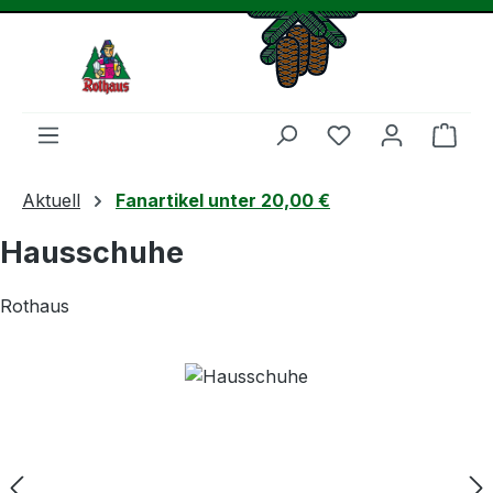
Zum Hauptinhalt springen
Du hast 0 Produ
Ware
Aktuell
Fanartikel unter 20,00 €
Hausschuhe
Rothaus
Bildergalerie überspringen