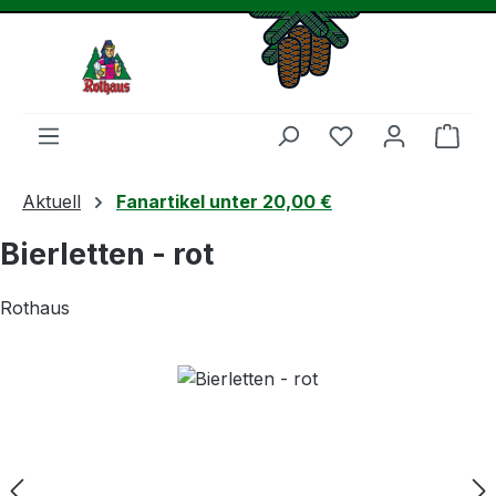
Zum Hauptinhalt springen
Du hast 0 Produ
Ware
Aktuell
Fanartikel unter 20,00 €
Bierletten - rot
Rothaus
Bildergalerie überspringen