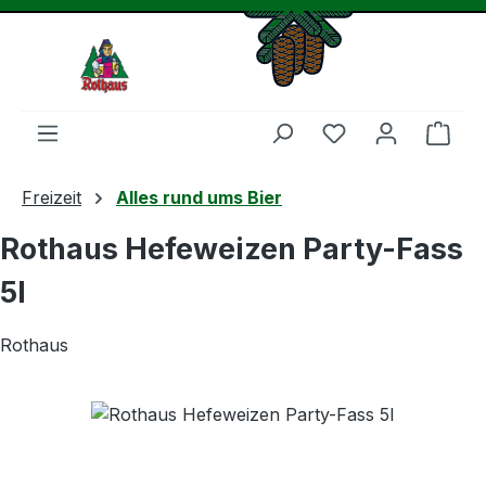
Zum Hauptinhalt springen
Du hast 0 Produ
Ware
Freizeit
Alles rund ums Bier
Rothaus Hefeweizen Party-Fass
5l
Rothaus
Bildergalerie überspringen