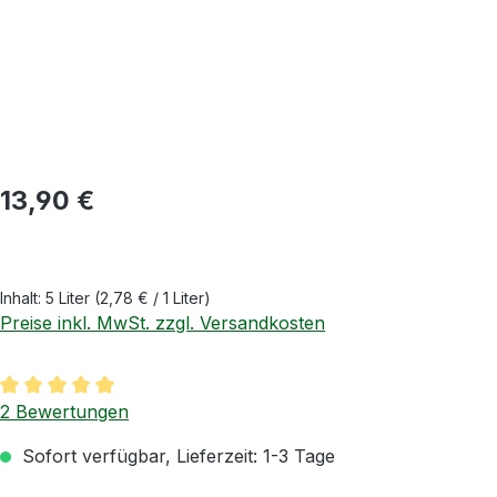
Regulärer Preis:
13,90 €
Inhalt:
5 Liter
(2,78 € / 1 Liter)
Preise inkl. MwSt. zzgl. Versandkosten
Durchschnittliche Bewertung von 5 von 5 Sternen
2 Bewertungen
Sofort verfügbar, Lieferzeit: 1-3 Tage