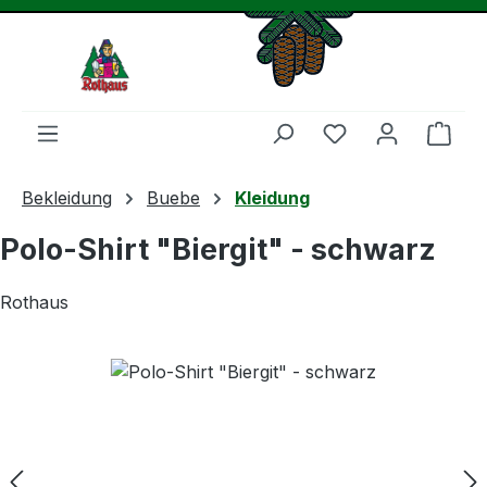
Zum Hauptinhalt springen
Du hast 0 Produ
Ware
Bekleidung
Buebe
Kleidung
Polo-Shirt "Biergit" - schwarz
Rothaus
Bildergalerie überspringen