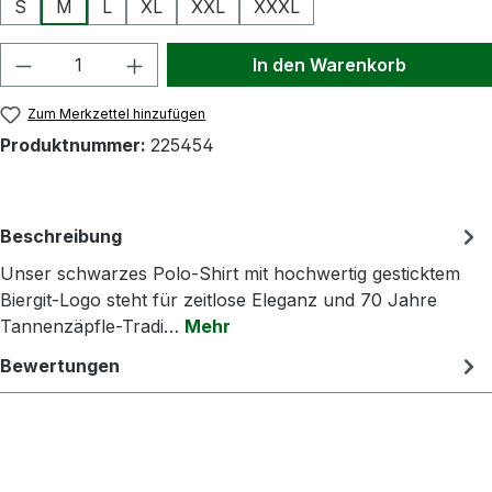
S
M
L
XL
XXL
XXXL
Produkt Anzahl: Gib den gewünschten Wert
In den Warenkorb
Zum Merkzettel hinzufügen
Produktnummer:
225454
Beschreibung
Unser schwarzes Polo-Shirt mit hochwertig gesticktem
Biergit-Logo steht für zeitlose Eleganz und 70 Jahre
Tannenzäpfle-Tradi…
Mehr
Bewertungen